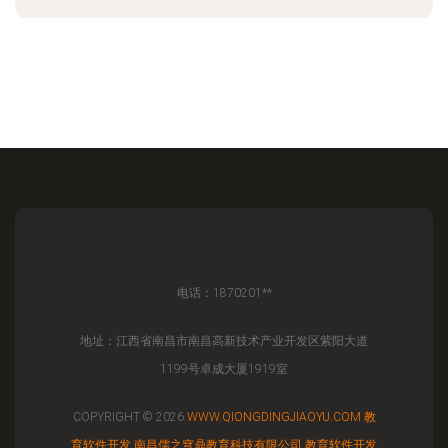
电话：1870201**
地址：江西省南昌市南昌高新技术产业开发区紫阳大道
1199号卓成大厦1919室
COPYRIGHT © 2026
WWW.QIONGDINGJIAOYU.COM
教
育软件开发
南昌儒之穹鼎教育科技有限公司
教育软件开发