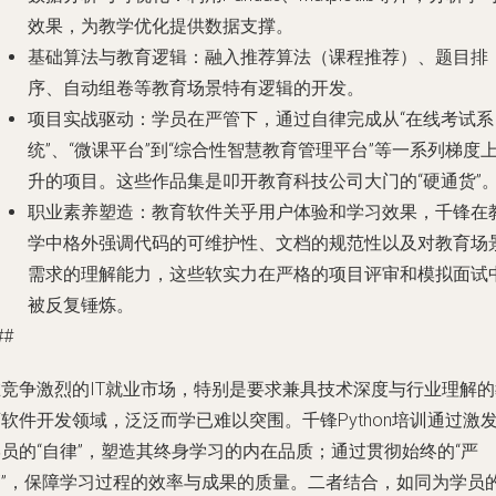
效果，为教学优化提供数据支撑。
基础算法与教育逻辑
：融入推荐算法（课程推荐）、题目排
序、自动组卷等教育场景特有逻辑的开发。
项目实战驱动
：学员在严管下，通过自律完成从“在线考试系
统”、“微课平台”到“综合性智慧教育管理平台”等一系列梯度
升的项目。这些作品集是叩开教育科技公司大门的“硬通货”
职业素养塑造
：教育软件关乎用户体验和学习效果，千锋在
学中格外强调代码的可维护性、文档的规范性以及对教育场
需求的理解能力，这些软实力在严格的项目评审和模拟面试
被反复锤炼。
##
在竞争激烈的IT就业市场，特别是要求兼具技术深度与行业理解的
软件开发领域，泛泛而学已难以突围。千锋Python培训通过激
员的“自律”，塑造其终身学习的内在品质；通过贯彻始终的“严
管”，保障学习过程的效率与成果的质量。二者结合，如同为学员