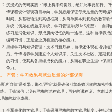
沉浸式的代码实践
：“纸上得来终觉浅，绝知此事要躬行。”
锋课程设计强调项目导向，学员必须保证每天足量的代码编
时间。从基础语法到高级框架，从简单脚本到复杂的教育软
系统（例如在线题库系统、学习管理系统LMS原型），自律
练习是消化知识、形成肌肉记忆的唯一途径。这种自律养成
编码习惯，正是企业所看重的核心能力。
持续学习与知识管理
：技术日新月异，自律还体现在培训结
后。千锋培养学员建立个人知识库、关注技术社区、定期复
的习惯，使其具备持续成长的能力，从而在职业生涯中保持
争力。
二、 严管：学习效果与就业质量的外部保障
果说“自律”是引擎，那么“严管”就是确保引擎高效运转的精密控
系统。千锋深信，没有严格的过程管理，再好的课程设计也难以
成理想的就业成果。
半军事化教学管理
：千锋采用严格的教学管理制度，包括准