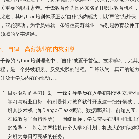
至关重要的职业素养。千锋教育作为国内知名的IT职业教育机构，
此道，其Python培训体系正以“自律”为内驱力，以“严管”为外保
障，双轮驱动，为学员铺就一条通往高薪就业，特别是教育软件
发领域的坚实道路。
一、 自律：高薪就业的内核引擎
千锋的Python培训理念中，“自律”被置于首位。技术学习，尤其
编程，是一个持续积累、反复实践的过程。千锋认为，真正的能
提升源于学员内在的驱动力。
目标驱动的学习计划
：千锋引导学员在入学初期便树立清晰
学习与就业目标，特别是针对教育软件开发这一细分领域，
解其技术栈（如Django/Flask框架、数据库设计、前端交互
在线教育平台特性等）。围绕目标，学员需要在讲师和班主
的指导下，制定并严格执行个人学习计划，将庞大的知识体
分解为每日可完成的任务。