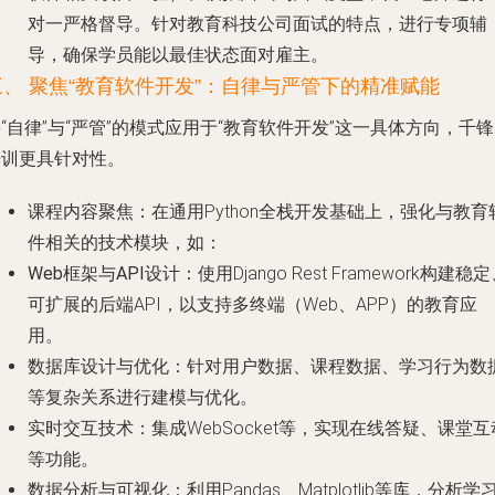
对一严格督导。针对教育科技公司面试的特点，进行专项辅
导，确保学员能以最佳状态面对雇主。
三、 聚焦“教育软件开发”：自律与严管下的精准赋能
“自律”与“严管”的模式应用于“教育软件开发”这一具体方向，千
培训更具针对性。
课程内容聚焦
：在通用Python全栈开发基础上，强化与教育
件相关的技术模块，如：
Web框架与API设计
：使用Django Rest Framework构建稳
可扩展的后端API，以支持多终端（Web、APP）的教育应
用。
数据库设计与优化
：针对用户数据、课程数据、学习行为数
等复杂关系进行建模与优化。
实时交互技术
：集成WebSocket等，实现在线答疑、课堂互
等功能。
数据分析与可视化
：利用Pandas、Matplotlib等库，分析学